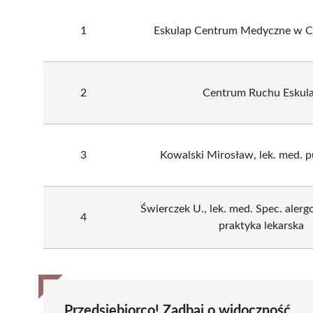
1
Eskulap Centrum Medyczne w C
2
Centrum Ruchu Eskul
3
Kowalski Mirosław, lek. med. 
Świerczek U., lek. med. Spec. aler
4
praktyka lekarska
Przedsiębiorco! Zadbaj o widoczność