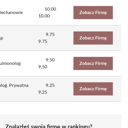
10.00
iechanowie
Zobacz Firmę
10.00
9.75
ap
Zobacz Firmę
9.75
9.50
pulmonolog
Zobacz Firmę
9.50
golog. Prywatna
9.25
Zobacz Firmę
9.25
Znalazłeś swoją firmę w rankingu?