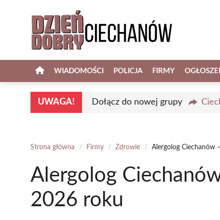
Przejdź
do
treści
WIADOMOŚCI
POLICJA
FIRMY
OGŁOSZE
UWAGA!
Dołącz do nowej grupy
Ciec
Strona główna
/
Firmy
/
Zdrowie
/
Alergolog Ciechanów –
Alergolog Ciechanów
2026 roku