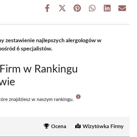
Share
Share
Share
Share
Share
Share
on
on
on
on
on
on
Facebook
X
Pinterest
WhatsApp
LinkedIn
Email
(Twitter)
amy zestawienie najlepszych alergologów w
ośród 6 specjalistów.
 Firm w Rankingu
wie
które znajdziesz w naszym rankingu.
Ocena
Wizytówka Firmy