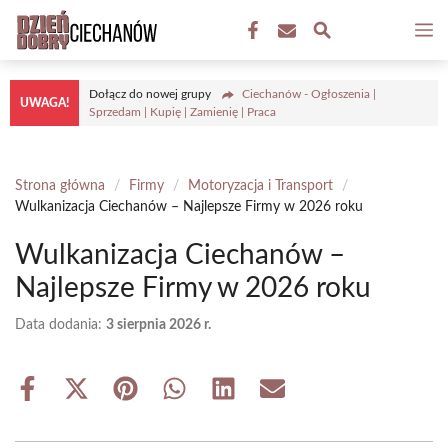
Przejdź
M
do
treści
Dołącz do nowej grupy
Ciechanów - Ogłoszenia |
UWAGA!
Sprzedam | Kupię | Zamienię | Praca
Strona główna
/
Firmy
/
Motoryzacja i Transport
/
Wulkanizacja Ciechanów – Najlepsze Firmy w 2026 roku
Wulkanizacja Ciechanów –
Najlepsze Firmy w 2026 roku
Data dodania:
3 sierpnia 2026 r.
Share
Share
Share
Share
Share
Share
on
on
on
on
on
on
Facebook
X
Pinterest
WhatsApp
LinkedIn
Email
(Twitter)