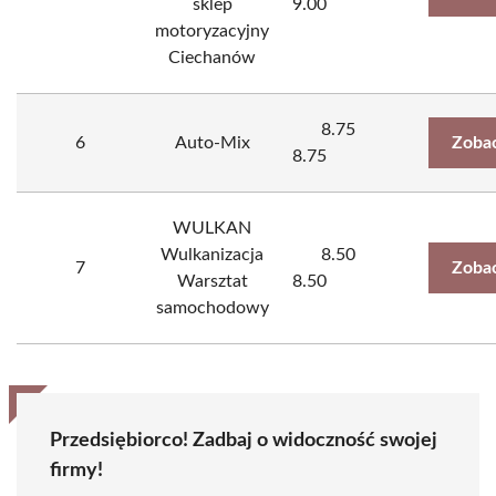
sklep
9.00
motoryzacyjny
Ciechanów
8.75
6
Auto-Mix
Zobac
8.75
WULKAN
Wulkanizacja
8.50
7
Zobac
Warsztat
8.50
samochodowy
Przedsiębiorco! Zadbaj o widoczność swojej
firmy!