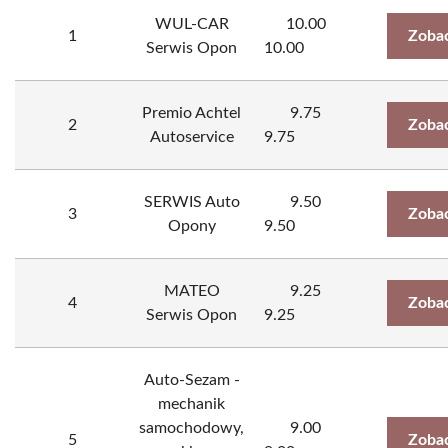
WUL-CAR
10.00
1
Zobac
Serwis Opon
10.00
Premio Achtel
9.75
2
Zobac
Autoservice
9.75
SERWIS Auto
9.50
3
Zobac
Opony
9.50
MATEO
9.25
4
Zobac
Serwis Opon
9.25
Auto-Sezam -
mechanik
samochodowy,
9.00
5
Zobac