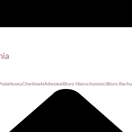
nia
Podatkowy
Chwilówki
Adwokat
Biuro Nieruchomości
Biuro Rach