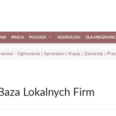
NIA
PRACA
POGODA
NEKROLOGI
DLA MIESZKAŃ
hanów - Ogłoszenia | Sprzedam | Kupię | Zamienię | Pra
Baza Lokalnych Firm