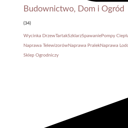
Budownictwo, Dom i Ogród
(34)
Wycinka Drzew
Tartak
Szklarz
Spawanie
Pompy Ciepł
Naprawa Telewizorów
Naprawa Pralek
Naprawa Lod
Sklep Ogrodniczy