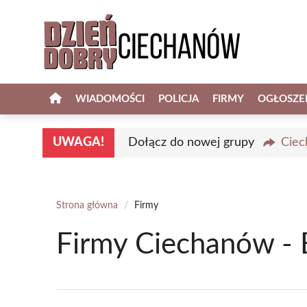
Przejdź
do
treści
WIADOMOŚCI
POLICJA
FIRMY
OGŁOSZE
UWAGA!
Dołącz do nowej grupy
Ciec
Strona główna
/
Firmy
Firmy Ciechanów - 