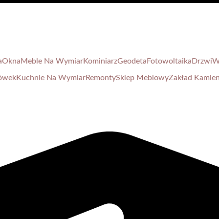
a
Okna
Meble Na Wymiar
Kominiarz
Geodeta
Fotowoltaika
Drzwi
W
ówek
Kuchnie Na Wymiar
Remonty
Sklep Meblowy
Zakład Kamien