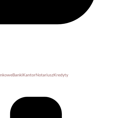
unkowe
Banki
Kantor
Notariusz
Kredyty