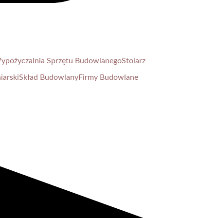
ypożyczalnia Sprzętu Budowlanego
Stolarz
iarski
Skład Budowlany
Firmy Budowlane