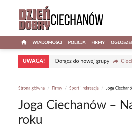
Przejdź
do
treści
WIADOMOŚCI
POLICJA
FIRMY
OGŁOSZE
UWAGA!
Dołącz do nowej grupy
Ciec
Strona główna
/
Firmy
/
Sport i rekreacja
/
Joga Ciechanó
Joga Ciechanów – Na
roku