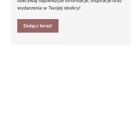
odkrywaj najświeższe informacje, inspiracje oraz
wydarzenia w Twojej okolicy!
Dołącz teraz!