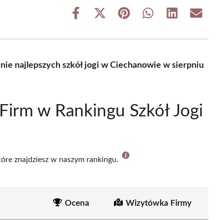
Share
Share
Share
Share
Share
Share
on
on
on
on
on
on
Facebook
X
Pinterest
WhatsApp
LinkedIn
Email
(Twitter)
nie najlepszych szkół jogi w Ciechanowie w sierpniu
Firm w Rankingu Szkół Jogi
które znajdziesz w naszym rankingu.
Ocena
Wizytówka Firmy