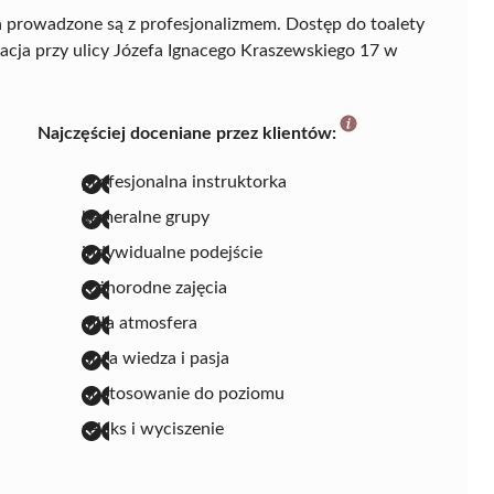
ia prowadzone są z profesjonalizmem. Dostęp do toalety
acja przy ulicy Józefa Ignacego Kraszewskiego 17 w
Najczęściej doceniane przez klientów:
profesjonalna instruktorka
kameralne grupy
indywidualne podejście
różnorodne zajęcia
miła atmosfera
duża wiedza i pasja
dostosowanie do poziomu
relaks i wyciszenie