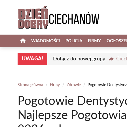
Przejdź
do
treści
WIADOMOŚCI
POLICJA
FIRMY
OGŁOSZE
UWAGA!
Dołącz do nowej grupy
Ciec
Strona główna
/
Firmy
/
Zdrowie
/
Pogotowie Dentystycz
Pogotowie Dentysty
Najlepsze Pogotowia