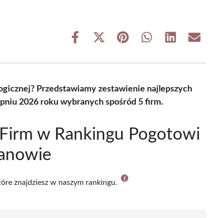
Share
Share
Share
Share
Share
Share
on
on
on
on
on
on
Facebook
X
Pinterest
WhatsApp
LinkedIn
Email
(Twitter)
gicznej? Przedstawiamy zestawienie najlepszych
pniu 2026 roku wybranych spośród 5 firm.
 Firm w Rankingu Pogotowi
anowie
które znajdziesz w naszym rankingu.