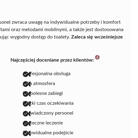
rsonel zwraca uwagę na indywidualne potrzeby i komfort
rtami oraz metodami mobilnymi, a także jest dostosowana
rując wygodny dostęp do toalety.
Zaleca się wcześniejsze
Najczęściej doceniane przez klientów:
profesjonalna obsługa
miła atmosfera
bezbolesne zabiegi
krótki czas oczekiwania
doświadczony personel
skuteczne leczenie
indywidualne podejście