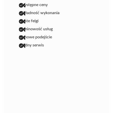
przystępne ceny
dokładność wykonania
czyste felgi
terminowość usług
fachowe podejście
solidny serwis