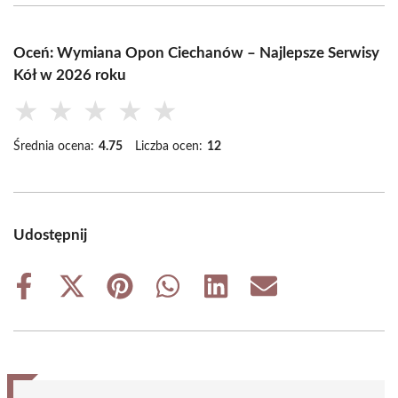
Oceń: Wymiana Opon Ciechanów – Najlepsze Serwisy
Kół w 2026 roku
★
★
★
★
★
Średnia ocena:
4.75
Liczba ocen:
12
Udostępnij
Share
Share
Share
Share
Share
Share
on
on
on
on
on
on
Facebook
X
Pinterest
WhatsApp
LinkedIn
Email
(Twitter)