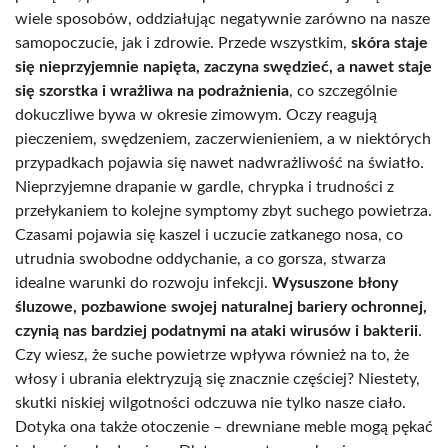
wiele sposobów, oddziałując negatywnie zarówno na nasze
samopoczucie, jak i zdrowie. Przede wszystkim,
skóra staje
się nieprzyjemnie napięta, zaczyna swędzieć, a nawet staje
się szorstka i wrażliwa na podrażnienia
, co szczególnie
dokuczliwe bywa w okresie zimowym. Oczy reagują
pieczeniem, swędzeniem, zaczerwienieniem, a w niektórych
przypadkach pojawia się nawet nadwrażliwość na światło.
Nieprzyjemne drapanie w gardle, chrypka i trudności z
przełykaniem to kolejne symptomy zbyt suchego powietrza.
Czasami pojawia się kaszel i uczucie zatkanego nosa, co
utrudnia swobodne oddychanie, a co gorsza, stwarza
idealne warunki do rozwoju infekcji.
Wysuszone błony
śluzowe, pozbawione swojej naturalnej bariery ochronnej,
czynią nas bardziej podatnymi na ataki wirusów i bakterii
.
Czy wiesz, że suche powietrze wpływa również na to, że
włosy i ubrania elektryzują się znacznie częściej? Niestety,
skutki niskiej wilgotności odczuwa nie tylko nasze ciało.
Dotyka ona także otoczenie – drewniane meble mogą pękać