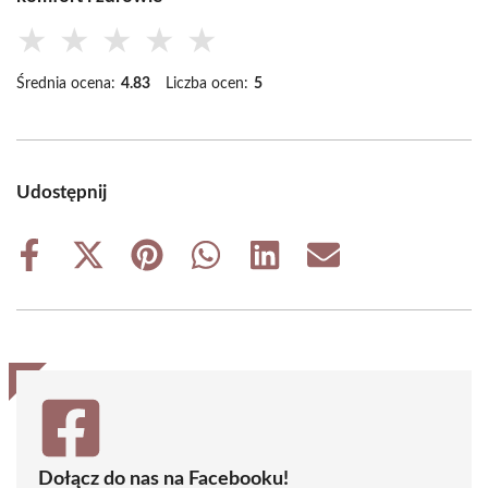
★
★
★
★
★
Średnia ocena:
4.83
Liczba ocen:
5
Udostępnij
Share
Share
Share
Share
Share
Share
on
on
on
on
on
on
Facebook
X
Pinterest
WhatsApp
LinkedIn
Email
(Twitter)
Dołącz do nas na Facebooku!