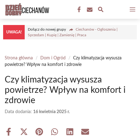
Przejdź
M
do
treści
Dołącz do nowej grupy
Ciechanów - Ogłoszenia |
UWAGA!
Sprzedam | Kupię | Zamienię | Praca
Strona główna
/
Dom i Ogród
/
Czy klimatyzacja wysusza
powietrze? Wpływ na komfort i zdrowie
Czy klimatyzacja wysusza
powietrze? Wpływ na komfort i
zdrowie
Data dodania:
16 kwietnia 2025 r.
Share
Share
Share
Share
Share
Share
on
on
on
on
on
on