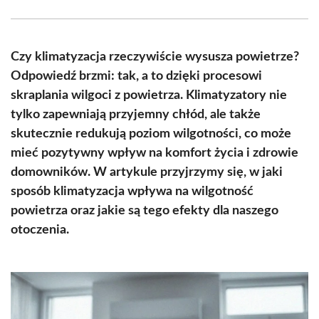
Facebook
X
Pinterest
WhatsApp
LinkedIn
Email
(Twitter)
Czy klimatyzacja rzeczywiście wysusza powietrze?
Odpowiedź brzmi: tak, a to dzięki procesowi
skraplania wilgoci z powietrza. Klimatyzatory nie
tylko zapewniają przyjemny chłód, ale także
skutecznie redukują poziom wilgotności, co może
mieć pozytywny wpływ na komfort życia i zdrowie
domowników. W artykule przyjrzymy się, w jaki
sposób klimatyzacja wpływa na wilgotność
powietrza oraz jakie są tego efekty dla naszego
otoczenia.