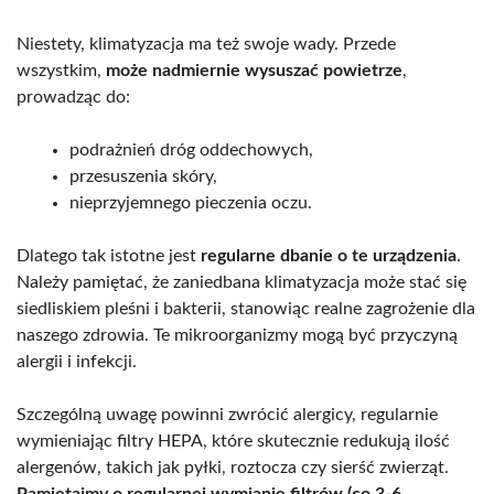
Niestety, klimatyzacja ma też swoje wady. Przede
wszystkim,
może nadmiernie wysuszać powietrze
,
prowadząc do:
podrażnień dróg oddechowych,
przesuszenia skóry,
nieprzyjemnego pieczenia oczu.
Dlatego tak istotne jest
regularne dbanie o te urządzenia
.
Należy pamiętać, że zaniedbana klimatyzacja może stać się
siedliskiem pleśni i bakterii, stanowiąc realne zagrożenie dla
naszego zdrowia. Te mikroorganizmy mogą być przyczyną
alergii i infekcji.
Szczególną uwagę powinni zwrócić alergicy, regularnie
wymieniając filtry HEPA, które skutecznie redukują ilość
alergenów, takich jak pyłki, roztocza czy sierść zwierząt.
Pamiętajmy o regularnej wymianie filtrów (co 3-6