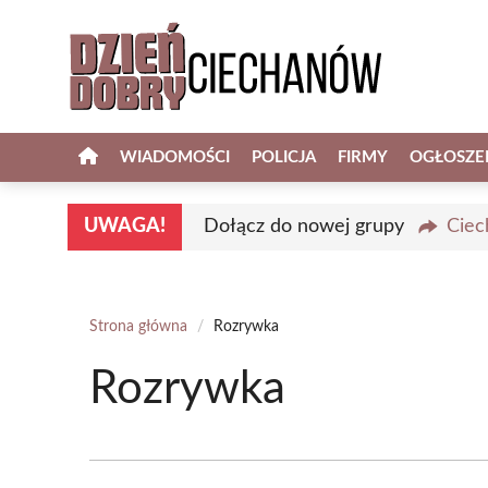
Przejdź
do
treści
WIADOMOŚCI
POLICJA
FIRMY
OGŁOSZE
UWAGA!
Dołącz do nowej grupy
Ciec
Strona główna
/
Rozrywka
Rozrywka