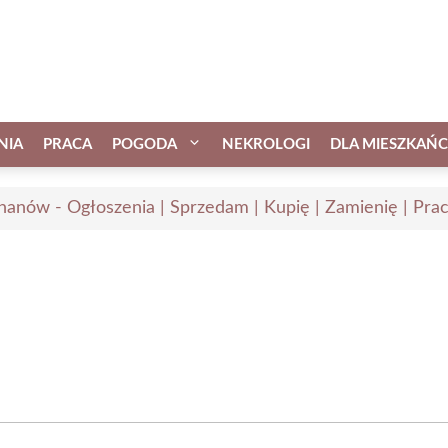
NIA
PRACA
POGODA
NEKROLOGI
DLA MIESZKAŃ
hanów - Ogłoszenia | Sprzedam | Kupię | Zamienię | Pra