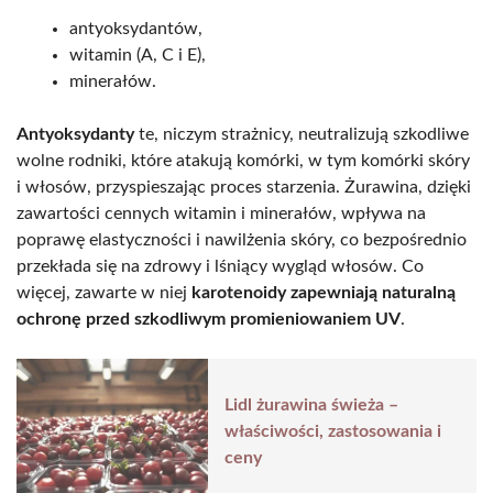
antyoksydantów,
witamin (A, C i E),
minerałów.
Antyoksydanty
te, niczym strażnicy, neutralizują szkodliwe
wolne rodniki, które atakują komórki, w tym komórki skóry
i włosów, przyspieszając proces starzenia. Żurawina, dzięki
zawartości cennych witamin i minerałów, wpływa na
poprawę elastyczności i nawilżenia skóry, co bezpośrednio
przekłada się na zdrowy i lśniący wygląd włosów. Co
więcej, zawarte w niej
karotenoidy zapewniają naturalną
ochronę przed szkodliwym promieniowaniem UV
.
Lidl żurawina świeża –
właściwości, zastosowania i
ceny