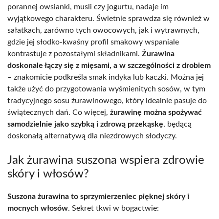
porannej owsianki, musli czy jogurtu, nadaje im
wyjątkowego charakteru. Świetnie sprawdza się również w
sałatkach, zarówno tych owocowych, jak i wytrawnych,
gdzie jej słodko-kwaśny profil smakowy wspaniale
kontrastuje z pozostałymi składnikami.
Żurawina
doskonale łączy się z mięsami, a w szczególności z drobiem
– znakomicie podkreśla smak indyka lub kaczki. Można jej
także użyć do przygotowania wyśmienitych sosów, w tym
tradycyjnego sosu żurawinowego, który idealnie pasuje do
świątecznych dań. Co więcej,
żurawinę można spożywać
samodzielnie jako szybką i zdrową przekąskę
, będącą
doskonałą alternatywą dla niezdrowych słodyczy.
Jak żurawina suszona wspiera zdrowie
skóry i włosów?
Suszona żurawina to sprzymierzeniec pięknej skóry i
mocnych włosów
. Sekret tkwi w bogactwie: