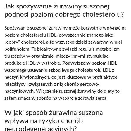
Jak spożywanie żurawiny suszonej
podnosi poziom dobrego cholesterolu?
Spożywanie suszonej żurawiny może korzystnie wpłynąć na
poziom cholesterolu
HDL
, powszechnie znanego jako
„dobry” cholesterol, a to wszystko dzięki zawartym w niej
polifenolom
. Te bioaktywne związki regulują metabolizm
tłuszczów w organizmie, między innymi stymulując
produkcję HDL w wątrobie.
Podwyższony poziom HDL
wspomaga usuwanie szkodliwego cholesterolu LDL z
naczyń krwionośnych, co jest kluczowe w profilaktyce
miażdżycy i związanych z nią chorób sercowo-
naczyniowych
. Włączenie suszonej żurawiny do diety to
zatem smaczny sposób na wsparcie zdrowia serca.
W jaki sposób żurawina suszona
wpływa na ryzyko chorób
neurodegeneracyjnych?