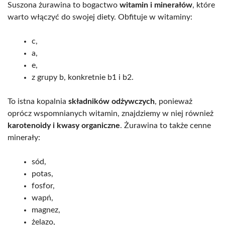
Suszona żurawina to bogactwo
witamin i minerałów
, które
warto włączyć do swojej diety. Obfituje w witaminy:
c,
a,
e,
z grupy b, konkretnie b1 i b2.
To istna kopalnia
składników odżywczych
, ponieważ
oprócz wspomnianych witamin, znajdziemy w niej również
karotenoidy i kwasy organiczne
. Żurawina to także cenne
minerały:
sód,
potas,
fosfor,
wapń,
magnez,
żelazo,