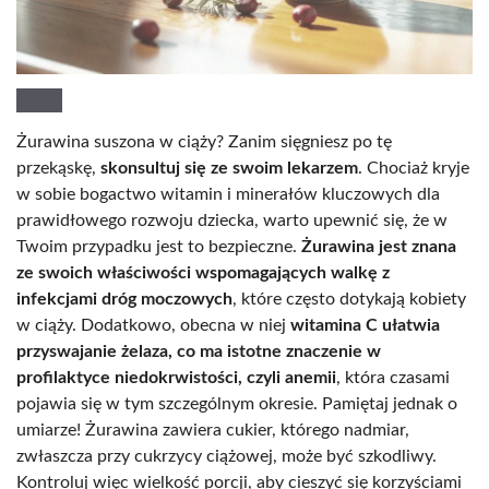
Żurawina suszona w ciąży? Zanim sięgniesz po tę
przekąskę,
skonsultuj się ze swoim lekarzem
. Chociaż kryje
w sobie bogactwo witamin i minerałów kluczowych dla
prawidłowego rozwoju dziecka, warto upewnić się, że w
Twoim przypadku jest to bezpieczne.
Żurawina jest znana
ze swoich właściwości wspomagających walkę z
infekcjami dróg moczowych
, które często dotykają kobiety
w ciąży. Dodatkowo, obecna w niej
witamina C ułatwia
przyswajanie żelaza, co ma istotne znaczenie w
profilaktyce niedokrwistości, czyli anemii
, która czasami
pojawia się w tym szczególnym okresie. Pamiętaj jednak o
umiarze! Żurawina zawiera cukier, którego nadmiar,
zwłaszcza przy cukrzycy ciążowej, może być szkodliwy.
Kontroluj więc wielkość porcji, aby cieszyć się korzyściami