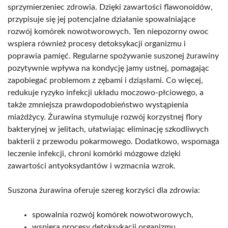
sprzymierzeniec zdrowia. Dzięki zawartości flawonoidów,
przypisuje się jej potencjalne działanie spowalniające
rozwój komórek nowotworowych. Ten niepozorny owoc
wspiera również procesy detoksykacji organizmu i
poprawia pamięć. Regularne spożywanie suszonej żurawiny
pozytywnie wpływa na kondycję jamy ustnej, pomagając
zapobiegać problemom z zębami i dziąsłami. Co więcej,
redukuje ryzyko infekcji układu moczowo-płciowego, a
także zmniejsza prawdopodobieństwo wystąpienia
miażdżycy. Żurawina stymuluje rozwój korzystnej flory
bakteryjnej w jelitach, ułatwiając eliminację szkodliwych
bakterii z przewodu pokarmowego. Dodatkowo, wspomaga
leczenie infekcji, chroni komórki mózgowe dzięki
zawartości antyoksydantów i wzmacnia wzrok.
Suszona żurawina oferuje szereg korzyści dla zdrowia:
spowalnia rozwój komórek nowotworowych,
wspiera procesy detoksykacji organizmu,