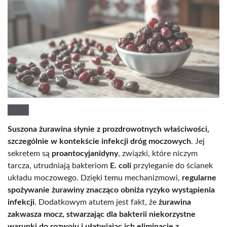
Suszona żurawina słynie z prozdrowotnych właściwości,
szczególnie w kontekście infekcji dróg moczowych
. Jej
sekretem są
proantocyjanidyny
, związki, które niczym
tarcza, utrudniają bakteriom
E. coli
przyleganie do ścianek
układu moczowego. Dzięki temu mechanizmowi,
regularne
spożywanie żurawiny znacząco obniża ryzyko wystąpienia
infekcji
. Dodatkowym atutem jest fakt, że
żurawina
zakwasza mocz, stwarzając dla bakterii niekorzystne
warunki do rozwoju i ułatwiając ich eliminację z