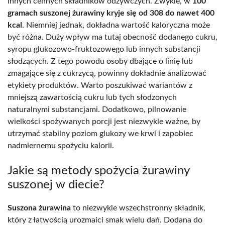
innych cennych składników odżywczych. Zwykle, w
100
gramach suszonej żurawiny kryje się od 308 do nawet 400
kcal
. Niemniej jednak, dokładna wartość kaloryczna może
być różna. Duży wpływ ma tutaj obecność dodanego cukru,
syropu glukozowo-fruktozowego lub innych substancji
słodzących. Z tego powodu osoby dbające o linię lub
zmagające się z cukrzycą, powinny dokładnie analizować
etykiety produktów. Warto poszukiwać wariantów z
mniejszą zawartością cukru lub tych słodzonych
naturalnymi substancjami. Dodatkowo, pilnowanie
wielkości spożywanych porcji jest niezwykle ważne, by
utrzymać stabilny poziom glukozy we krwi i zapobiec
nadmiernemu spożyciu kalorii.
Jakie są metody spożycia żurawiny
suszonej w diecie?
Suszona żurawina
to niezwykle wszechstronny składnik,
który z łatwością urozmaici smak wielu dań. Dodana do