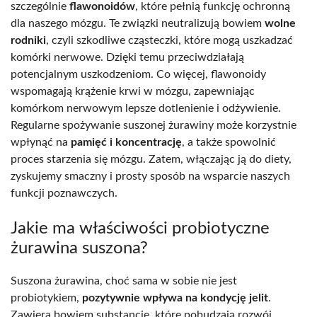
szczególnie
flawonoidów
, które pełnią funkcję ochronną
dla naszego mózgu. Te związki neutralizują bowiem
wolne
rodniki
, czyli szkodliwe cząsteczki, które mogą uszkadzać
komórki nerwowe. Dzięki temu przeciwdziałają
potencjalnym uszkodzeniom. Co więcej, flawonoidy
wspomagają krążenie krwi w mózgu, zapewniając
komórkom nerwowym lepsze dotlenienie i odżywienie.
Regularne spożywanie suszonej żurawiny może korzystnie
wpłynąć na
pamięć i koncentrację
, a także spowolnić
proces starzenia się mózgu. Zatem, włączając ją do diety,
zyskujemy smaczny i prosty sposób na wsparcie naszych
funkcji poznawczych.
Jakie ma właściwości probiotyczne
żurawina suszona?
Suszona żurawina, choć sama w sobie nie jest
probiotykiem,
pozytywnie wpływa na kondycję jelit
.
Zawiera bowiem substancje, które pobudzają rozwój