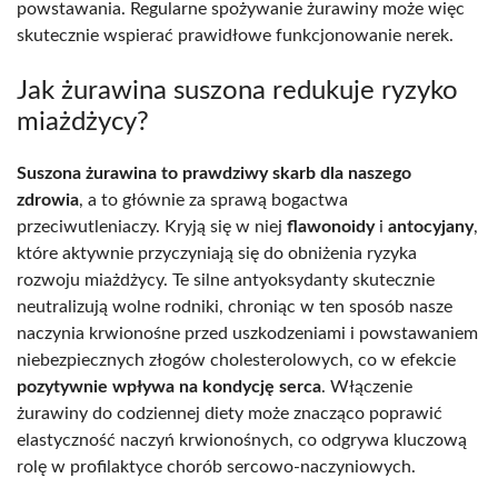
powstawania. Regularne spożywanie żurawiny może więc
skutecznie wspierać prawidłowe funkcjonowanie nerek.
Jak żurawina suszona redukuje ryzyko
miażdżycy?
Suszona żurawina to prawdziwy skarb dla naszego
zdrowia
, a to głównie za sprawą bogactwa
przeciwutleniaczy. Kryją się w niej
flawonoidy
i
antocyjany
,
które aktywnie przyczyniają się do obniżenia ryzyka
rozwoju miażdżycy. Te silne antyoksydanty skutecznie
neutralizują wolne rodniki, chroniąc w ten sposób nasze
naczynia krwionośne przed uszkodzeniami i powstawaniem
niebezpiecznych złogów cholesterolowych, co w efekcie
pozytywnie wpływa na kondycję serca
. Włączenie
żurawiny do codziennej diety może znacząco poprawić
elastyczność naczyń krwionośnych, co odgrywa kluczową
rolę w profilaktyce chorób sercowo-naczyniowych.