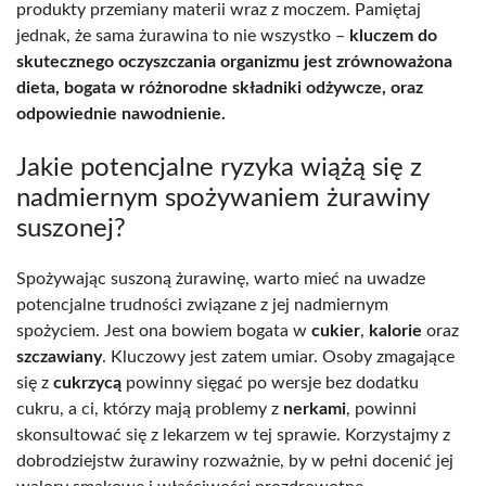
produkty przemiany materii wraz z moczem. Pamiętaj
jednak, że sama żurawina to nie wszystko –
kluczem do
skutecznego oczyszczania organizmu jest zrównoważona
dieta, bogata w różnorodne składniki odżywcze, oraz
odpowiednie nawodnienie.
Jakie potencjalne ryzyka wiążą się z
nadmiernym spożywaniem żurawiny
suszonej?
Spożywając suszoną żurawinę, warto mieć na uwadze
potencjalne trudności związane z jej nadmiernym
spożyciem. Jest ona bowiem bogata w
cukier
,
kalorie
oraz
szczawiany
. Kluczowy jest zatem umiar. Osoby zmagające
się z
cukrzycą
powinny sięgać po wersje bez dodatku
cukru, a ci, którzy mają problemy z
nerkami
, powinni
skonsultować się z lekarzem w tej sprawie. Korzystajmy z
dobrodziejstw żurawiny rozważnie, by w pełni docenić jej