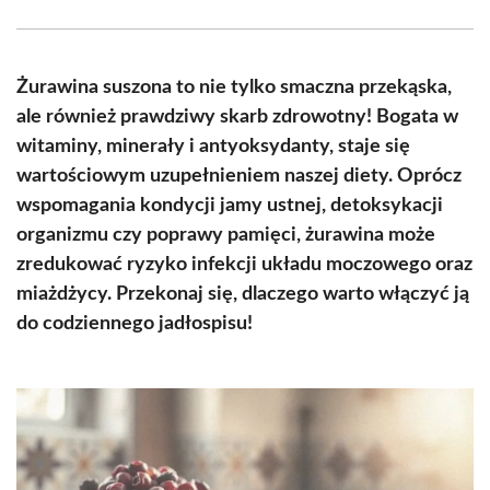
Facebook
X
Pinterest
WhatsApp
LinkedIn
Email
(Twitter)
Żurawina suszona to nie tylko smaczna przekąska,
ale również prawdziwy skarb zdrowotny! Bogata w
witaminy, minerały i antyoksydanty, staje się
wartościowym uzupełnieniem naszej diety. Oprócz
wspomagania kondycji jamy ustnej, detoksykacji
organizmu czy poprawy pamięci, żurawina może
zredukować ryzyko infekcji układu moczowego oraz
miażdżycy. Przekonaj się, dlaczego warto włączyć ją
do codziennego jadłospisu!