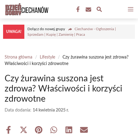
Przejdź
M
do
treści
Dołącz do nowej grupy
Ciechanów - Ogłoszenia |
UWAGA!
Sprzedam | Kupię | Zamienię | Praca
Strona główna
/
Lifestyle
/
Czy żurawina suszona jest zdrowa?
Właściwości i korzyści zdrowotne
Czy żurawina suszona jest
zdrowa? Właściwości i korzyści
zdrowotne
Data dodania:
14 kwietnia 2025 r.
Share
Share
Share
Share
Share
Share
on
on
on
on
on
on