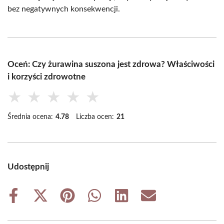
bez negatywnych konsekwencji.
Oceń: Czy żurawina suszona jest zdrowa? Właściwości
i korzyści zdrowotne
★
★
★
★
★
Średnia ocena:
4.78
Liczba ocen:
21
Udostępnij
Share
Share
Share
Share
Share
Share
on
on
on
on
on
on
Facebook
X
Pinterest
WhatsApp
LinkedIn
Email
(Twitter)