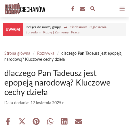
Przejdź
M
do
treści
Dołącz do nowej grupy
Ciechanów - Ogłoszenia |
UWAGA!
Sprzedam | Kupię | Zamienię | Praca
Strona główna
/
Rozrywka
/
dlaczego Pan Tadeusz jest epopeją
narodową? Kluczowe cechy dzieła
dlaczego Pan Tadeusz jest
epopeją narodową? Kluczowe
cechy dzieła
Data dodania:
17 kwietnia 2025 r.
Share
Share
Share
Share
Share
Share
on
on
on
on
on
on