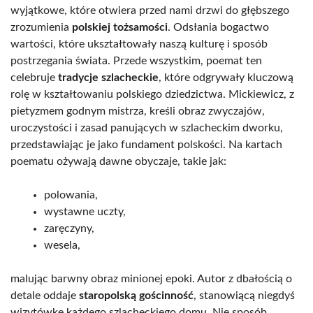
wyjątkowe, które otwiera przed nami drzwi do głębszego
zrozumienia
polskiej tożsamości
. Odsłania bogactwo
wartości, które ukształtowały naszą kulturę i sposób
postrzegania świata. Przede wszystkim, poemat ten
celebruje
tradycje szlacheckie
, które odgrywały kluczową
rolę w kształtowaniu polskiego dziedzictwa. Mickiewicz, z
pietyzmem godnym mistrza, kreśli obraz zwyczajów,
uroczystości i zasad panujących w szlacheckim dworku,
przedstawiając je jako fundament polskości. Na kartach
poematu ożywają dawne obyczaje, takie jak:
polowania,
wystawne uczty,
zaręczyny,
wesela,
malując barwny obraz minionej epoki. Autor z dbałością o
detale oddaje
staropolską gościnność
, stanowiącą niegdyś
wizytówkę każdego szlacheckiego domu. Nie sposób