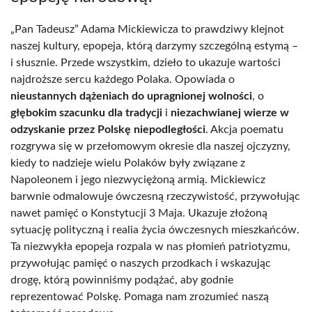
„Pan Tadeusz” Adama Mickiewicza to prawdziwy klejnot
naszej kultury, epopeja, którą darzymy szczególną estymą –
i słusznie. Przede wszystkim, dzieło to ukazuje wartości
najdroższe sercu każdego Polaka. Opowiada o
nieustannych dążeniach do upragnionej wolności
, o
głębokim szacunku dla tradycji
i
niezachwianej wierze w
odzyskanie przez Polskę niepodległości
. Akcja poematu
rozgrywa się w przełomowym okresie dla naszej ojczyzny,
kiedy to nadzieje wielu Polaków były związane z
Napoleonem i jego niezwyciężoną armią. Mickiewicz
barwnie odmalowuje ówczesną rzeczywistość, przywołując
nawet pamięć o Konstytucji 3 Maja. Ukazuje złożoną
sytuację polityczną i realia życia ówczesnych mieszkańców.
Ta niezwykła epopeja rozpala w nas płomień patriotyzmu,
przywołując pamięć o naszych przodkach i wskazując
drogę, którą powinniśmy podążać, aby godnie
reprezentować Polskę. Pomaga nam zrozumieć naszą