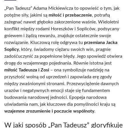
„Pan Tadeusz” Adama Mickiewicza to opowieść o tym, jak
potężne siły, jakimi są
miłość i przebaczenie
, potrafią
zażegnać nawet głęboko zakorzenione waśnie. Wieloletni
konflikt między rodami Horeszków i Sopliców, podsycany
gniewem i żądzą rewanżu, znajduje ostatecznie swoje
rozwiązanie. Kluczową rolę odgrywa tu
przemiana Jacka
Soplicy
, który, świadomy ciężaru swoich win, pragnie
zadośćuczynić za popełnione błędy. Jego spowiedź otwiera
drogę do wzajemnego pojednania. Równie istotna jest
miłość Tadeusza i Zosi
– ona symbolizuje nadzieję na
przyszłość wolną od uprzedzeń i zapowiada erę zgody
między zwaśnionymi stronami. Przezwyciężenie dawnych
urazów i negatywnych emocji staje się fundamentem
budowania narodowej jedności. Epopeja narodowa
uświadamia nam, jak kluczowe dla pomyślności kraju są
wzajemne zrozumienie i poczucie wspólnoty
.
W jaki sposób „Pan Tadeusz” gloryfikuje