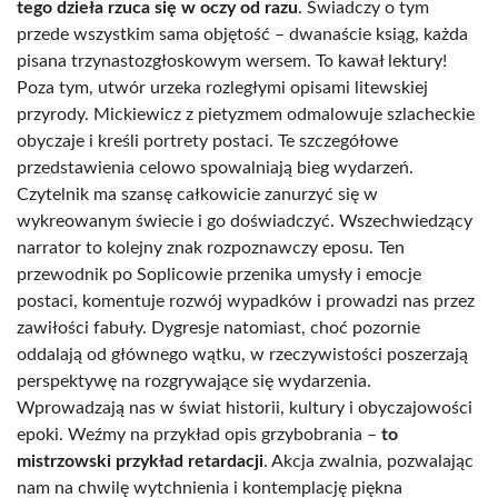
tego dzieła rzuca się w oczy od razu
. Świadczy o tym
przede wszystkim sama objętość – dwanaście ksiąg, każda
pisana trzynastozgłoskowym wersem. To kawał lektury!
Poza tym, utwór urzeka rozległymi opisami litewskiej
przyrody. Mickiewicz z pietyzmem odmalowuje szlacheckie
obyczaje i kreśli portrety postaci. Te szczegółowe
przedstawienia celowo spowalniają bieg wydarzeń.
Czytelnik ma szansę całkowicie zanurzyć się w
wykreowanym świecie i go doświadczyć. Wszechwiedzący
narrator to kolejny znak rozpoznawczy eposu. Ten
przewodnik po Soplicowie przenika umysły i emocje
postaci, komentuje rozwój wypadków i prowadzi nas przez
zawiłości fabuły. Dygresje natomiast, choć pozornie
oddalają od głównego wątku, w rzeczywistości poszerzają
perspektywę na rozgrywające się wydarzenia.
Wprowadzają nas w świat historii, kultury i obyczajowości
epoki. Weźmy na przykład opis grzybobrania –
to
mistrzowski przykład retardacji
. Akcja zwalnia, pozwalając
nam na chwilę wytchnienia i kontemplację piękna