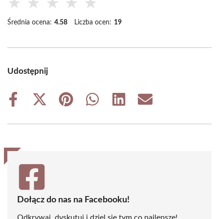
★
★
★
★
★
Średnia ocena:
4.58
Liczba ocen:
19
Udostępnij
Share
Share
Share
Share
Share
Share
on
on
on
on
on
on
Facebook
X
Pinterest
WhatsApp
LinkedIn
Email
(Twitter)
Dołącz do nas na Facebooku!
Odkrywaj, dyskutuj i dziel się tym co najlepsze!