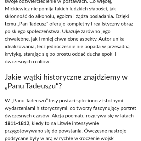
swoje odzwierciedlenie w postawach. Co więcej,
Mickiewicz nie pomija takich ludzkich słabości, jak
skłonność do alkoholu, egoizm i żądza posiadania. Dzięki
temu „Pan Tadeusz” oferuje kompletny i realistyczny obraz
polskiego społeczeństwa. Ukazuje zarówno jego
chwalebne, jak i mniej chwalebne aspekty. Autor unika
idealizowania, lecz jednocześnie nie popada w przesadną
krytykę, starając się po prostu oddać ducha epoki i
ówczesnych realiów.
Jakie wątki historyczne znajdziemy w
„Panu Tadeuszu”?
W „Panu Tadeuszu” losy postaci spleciono z istotnymi
wydarzeniami historycznymi, co tworzy fascynujący portret
ówczesnych czasów. Akcja poematu rozgrywa się w latach
1811-1812
, kiedy to na Litwie intensywnie
przygotowywano się do powstania. Ówczesne nastroje
podsycane były wiarą w rychłe wkroczenie wojsk