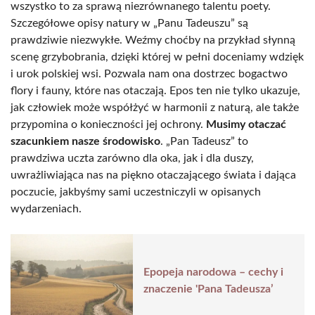
wszystko to za sprawą niezrównanego talentu poety.
Szczegółowe opisy natury w „Panu Tadeuszu” są
prawdziwie niezwykłe. Weźmy choćby na przykład słynną
scenę grzybobrania, dzięki której w pełni doceniamy wdzięk
i urok polskiej wsi. Pozwala nam ona dostrzec bogactwo
flory i fauny, które nas otaczają. Epos ten nie tylko ukazuje,
jak człowiek może współżyć w harmonii z naturą, ale także
przypomina o konieczności jej ochrony.
Musimy otaczać
szacunkiem nasze środowisko
. „Pan Tadeusz” to
prawdziwa uczta zarówno dla oka, jak i dla duszy,
uwrażliwiająca nas na piękno otaczającego świata i dająca
poczucie, jakbyśmy sami uczestniczyli w opisanych
wydarzeniach.
Epopeja narodowa – cechy i
znaczenie 'Pana Tadeusza’