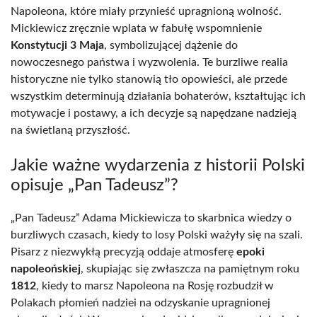
Napoleona, które miały przynieść upragnioną wolność.
Mickiewicz zręcznie wplata w fabułę wspomnienie
Konstytucji 3 Maja
, symbolizującej dążenie do
nowoczesnego państwa i wyzwolenia. Te burzliwe realia
historyczne nie tylko stanowią tło opowieści, ale przede
wszystkim determinują działania bohaterów, kształtując ich
motywacje i postawy, a ich decyzje są napędzane nadzieją
na świetlaną przyszłość.
Jakie ważne wydarzenia z historii Polski
opisuje „Pan Tadeusz”?
„Pan Tadeusz” Adama Mickiewicza to skarbnica wiedzy o
burzliwych czasach, kiedy to losy Polski ważyły się na szali.
Pisarz z niezwykłą precyzją oddaje atmosferę
epoki
napoleońskiej
, skupiając się zwłaszcza na pamiętnym roku
1812
, kiedy to marsz Napoleona na Rosję rozbudził w
Polakach płomień nadziei na odzyskanie upragnionej