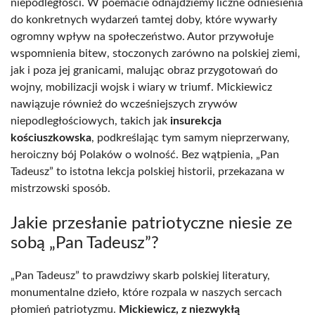
niepodległości. W poemacie odnajdziemy liczne odniesienia
do konkretnych wydarzeń tamtej doby, które wywarły
ogromny wpływ na społeczeństwo. Autor przywołuje
wspomnienia bitew, stoczonych zarówno na polskiej ziemi,
jak i poza jej granicami, malując obraz przygotowań do
wojny, mobilizacji wojsk i wiary w triumf. Mickiewicz
nawiązuje również do wcześniejszych zrywów
niepodległościowych, takich jak
insurekcja
kościuszkowska
, podkreślając tym samym nieprzerwany,
heroiczny bój Polaków o wolność. Bez wątpienia, „Pan
Tadeusz” to istotna lekcja polskiej historii, przekazana w
mistrzowski sposób.
Jakie przesłanie patriotyczne niesie ze
sobą „Pan Tadeusz”?
„Pan Tadeusz” to prawdziwy skarb polskiej literatury,
monumentalne dzieło, które rozpala w naszych sercach
płomień patriotyzmu.
Mickiewicz, z niezwykłą