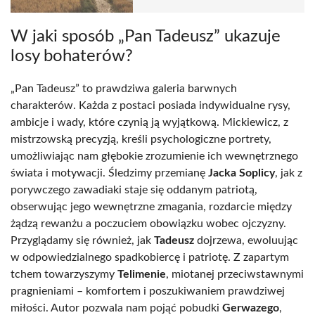
W jaki sposób „Pan Tadeusz” ukazuje
losy bohaterów?
„Pan Tadeusz” to prawdziwa galeria barwnych
charakterów. Każda z postaci posiada indywidualne rysy,
ambicje i wady, które czynią ją wyjątkową. Mickiewicz, z
mistrzowską precyzją, kreśli psychologiczne portrety,
umożliwiając nam głębokie zrozumienie ich wewnętrznego
świata i motywacji. Śledzimy przemianę
Jacka Soplicy
, jak z
porywczego zawadiaki staje się oddanym patriotą,
obserwując jego wewnętrzne zmagania, rozdarcie między
żądzą rewanżu a poczuciem obowiązku wobec ojczyzny.
Przyglądamy się również, jak
Tadeusz
dojrzewa, ewoluując
w odpowiedzialnego spadkobiercę i patriotę. Z zapartym
tchem towarzyszymy
Telimenie
, miotanej przeciwstawnymi
pragnieniami – komfortem i poszukiwaniem prawdziwej
miłości. Autor pozwala nam pojąć pobudki
Gerwazego
,