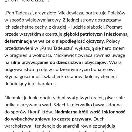
„Pan Tadeusz”, arcydzieło Mickiewicza, portretuje Polaków
w sposób wielowymiarowy. Z jednej strony dostrzegamy
ich szlachetne cechy, z drugiej – ludzkie słabości. Poemat
przede wszystkim akcentuje
głęboki patriotyzm i niezłomną
determinację w walce o niepodległość ojczyzny
. Polacy
przedstawieni w „Panu Tadeuszu” wykazują się heroizmem
w pragnieniu wolności. Mickiewicz zwraca również uwagę
na
silne przywiązanie do dziedzictwa i obyczajów
. Wiara
odgrywa istotną rolę w codziennym życiu bohaterów.
Słynna gościnność szlachecka stanowi kolejny element
definiujący ich charakter.
Niemniej jednak, obok tych niewątpliwych zalet, pisarz nie
unika ukazywania wad. Szlachta nierzadko bywa skłonna
do sporów i konfliktów.
Nadmierna kłótliwość i skłonność
do wybuchów gniewu to częste przywary
. Duch
warcholstwa i tendencje do anarchii również znajdują