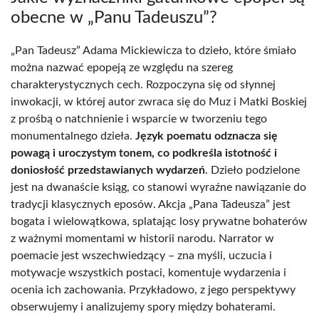
obecne w „Panu Tadeuszu”?
„Pan Tadeusz” Adama Mickiewicza to dzieło, które śmiało
można nazwać epopeją ze względu na szereg
charakterystycznych cech. Rozpoczyna się od słynnej
inwokacji, w której autor zwraca się do Muz i Matki Boskiej
z prośbą o natchnienie i wsparcie w tworzeniu tego
monumentalnego dzieła.
Język poematu odznacza się
powagą i uroczystym tonem, co podkreśla istotność i
doniosłość przedstawianych wydarzeń
. Dzieło podzielone
jest na dwanaście ksiąg, co stanowi wyraźne nawiązanie do
tradycji klasycznych eposów. Akcja „Pana Tadeusza” jest
bogata i wielowątkowa, splatając losy prywatne bohaterów
z ważnymi momentami w historii narodu. Narrator w
poemacie jest wszechwiedzący – zna myśli, uczucia i
motywacje wszystkich postaci, komentuje wydarzenia i
ocenia ich zachowania. Przykładowo, z jego perspektywy
obserwujemy i analizujemy spory między bohaterami.