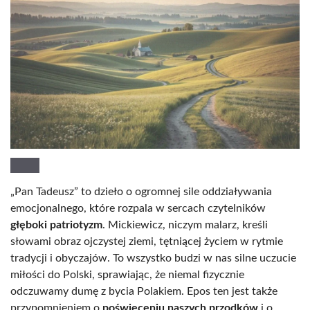
„Pan Tadeusz” to dzieło o ogromnej sile oddziaływania
emocjonalnego, które rozpala w sercach czytelników
głęboki patriotyzm
. Mickiewicz, niczym malarz, kreśli
słowami obraz ojczystej ziemi, tętniącej życiem w rytmie
tradycji i obyczajów. To wszystko budzi w nas silne uczucie
miłości do Polski, sprawiając, że niemal fizycznie
odczuwamy dumę z bycia Polakiem. Epos ten jest także
przypomnieniem o
poświęceniu naszych przodków
i o