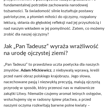
fundamentalnej potrzebie zachowania narodowej
tożsamości. Ta świadomość silnie kształtuje postawy
patriotyczne, a płomień miłości do ojczyzny, rozpalony
lekturą, skłania do głębokiej refleksji nad jej przyszłością i
nad naszym wkładem w jej pomyślność. Zatem, co możemy
zrobić dla naszej ojczyzny?
Jak „Pan Tadeusz” wyraża wrażliwość
na urodę ojczystej ziemi?
„Pan Tadeusz” to prawdziwa uczta poetycka dla naszych
zmysłów.
Adam Mickiewicz
, z niebywałą wprawą, kreśli
przed nami obraz polskiego krajobrazu. Jego słowa,
nacechowane pasją i niezwykłą precyzją, malują ojczystą
przyrodę w sposób, który przenosi nas w malownicze
zakątki Litwy. Niemalże czujemy aromat leśnych ostępów,
wsłuchujemy się w radosny śpiew ptactwa, a przed
naszymi oczyma rozkwitają barwne polne kwiaty –