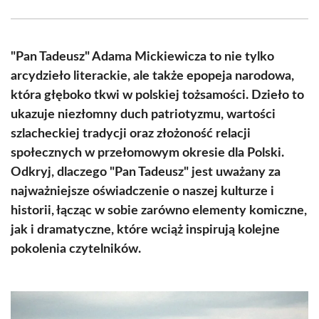
Facebook
X
Pinterest
WhatsApp
LinkedIn
Email
(Twitter)
"Pan Tadeusz" Adama Mickiewicza to nie tylko
arcydzieło literackie, ale także epopeja narodowa,
która głęboko tkwi w polskiej tożsamości. Dzieło to
ukazuje niezłomny duch patriotyzmu, wartości
szlacheckiej tradycji oraz złożoność relacji
społecznych w przełomowym okresie dla Polski.
Odkryj, dlaczego "Pan Tadeusz" jest uważany za
najważniejsze oświadczenie o naszej kulturze i
historii, łącząc w sobie zarówno elementy komiczne,
jak i dramatyczne, które wciąż inspirują kolejne
pokolenia czytelników.