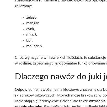
stanowiących fundament prawidłowego rozwoju. Opróc
zaliczamy:
żelazo,
mangan,
cynk,
miedź,
bor,
molibden.
Choć wymagane w niewielkich ilościach, te substancj
w roślinie, zapewniając jej optymalne funkcjonowanie i
Dlaczego nawóz do juki 
Odpowiednie nawożenie ma kluczowe znaczenie dla buj
składników odżywczych, których może brakować w pod
liście stają się intensywnie zielone, ale także
wzmacnia n
rodzaju choroby
. Szczególnie istotne jest zasilanie ju