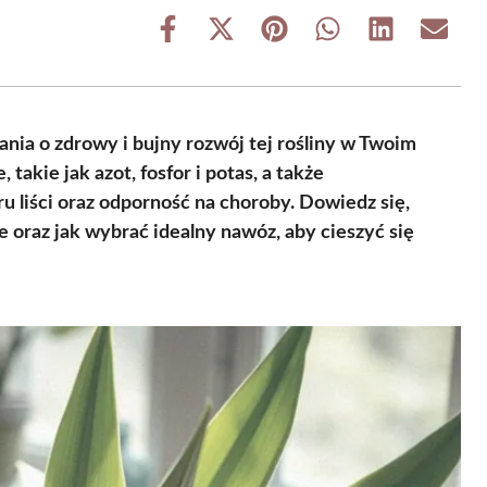
Share
Share
Share
Share
Share
Share
on
on
on
on
on
on
Facebook
X
Pinterest
WhatsApp
LinkedIn
Email
(Twitter)
ia o zdrowy i bujny rozwój tej rośliny w Twoim
akie jak azot, fosfor i potas, a także
 liści oraz odporność na choroby. Dowiedz się,
e oraz jak wybrać idealny nawóz, aby cieszyć się