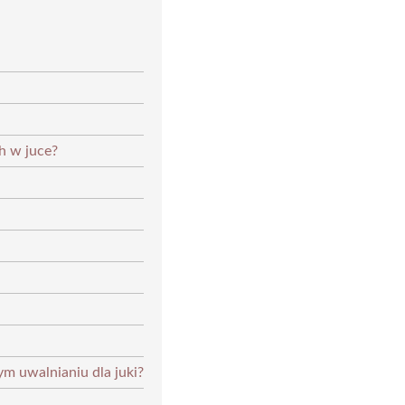
h w juce?
m uwalnianiu dla juki?