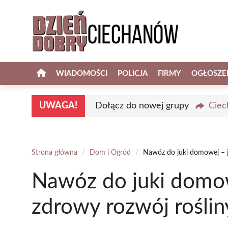
Przejdź
do
treści
WIADOMOŚCI
POLICJA
FIRMY
OGŁOSZE
UWAGA!
Dołącz do nowej grupy
Ciec
Strona główna
/
Dom i Ogród
/
Nawóz do juki domowej – j
Nawóz do juki domow
zdrowy rozwój roślin