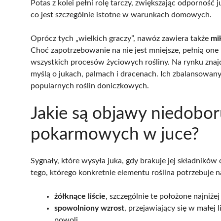
Potas z kolei pełni rolę tarczy, zwiększając odporność j
co jest szczególnie istotne w warunkach domowych.
Oprócz tych „wielkich graczy”, nawóz zawiera także
mi
Choć zapotrzebowanie na nie jest mniejsze, pełnią on
wszystkich procesów życiowych rośliny. Na rynku zna
myślą o jukach, palmach i dracenach. Ich zbalansowa
popularnych roślin doniczkowych.
Jakie są objawy niedobo
pokarmowych w juce?
Sygnały, które wysyła juka, gdy brakuje jej składnikó
tego, którego konkretnie elementu roślina potrzebuje 
żółknące liście
, szczególnie te położone najniżej
spowolniony wzrost
, przejawiający się w małej 
powoli,