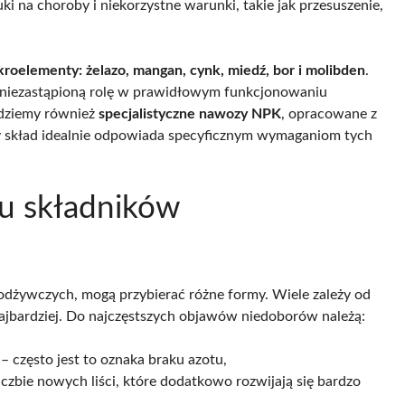
uki na choroby i niekorzystne warunki, takie jak przesuszenie,
kroelementy: żelazo, mangan, cynk, miedź, bor i molibden
.
e niezastąpioną rolę w prawidłowym funkcjonowaniu
jdziemy również
specjalistyczne nawozy NPK
, opracowane z
ny skład idealnie odpowiada specyficznym wymaganiom tych
ru składników
w odżywczych, mogą przybierać różne formy. Wiele zależy od
najbardziej. Do najczęstszych objawów niedoborów należą:
 – często jest to oznaka braku azotu,
liczbie nowych liści, które dodatkowo rozwijają się bardzo