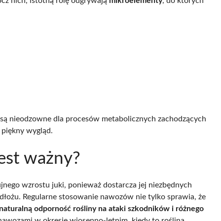
z nich, istotną rolę odgrywają
mikroelementy
, do których
e są nieodzowne dla procesów metabolicznych zachodzących
 piękny wygląd.
jest ważny?
nego wzrostu juki, ponieważ dostarcza jej niezbędnych
łożu. Regularne stosowanie nawozów nie tylko sprawia, że
aturalną odporność rośliny na ataki szkodników i różnego
ki nawozami w okresie wiosenno-letnim, kiedy to roślina