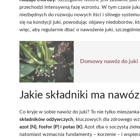
przechodzi intensywną fazę wzrostu. W tym czasie juk
niezbędnych do rozwoju nowych liści i silnego syste
się na kondycji juki, powodując objawy niedoborów, kt
więc, aby regularnie dbać o nawożenie juki, szczególnie
Domowy nawóz do juki –
Jakie składniki ma nawóz
Co kryje w sobie nawóz do juki? To nie tylko mieszanka
składników odżywczych
, kluczowych dla zdrowego wzr
azot (N), fosfor (P) i potas (K)
. Azot dba o soczystą ziele
natomiast wzmacnia fundamenty – korzenie – i wspiera ob