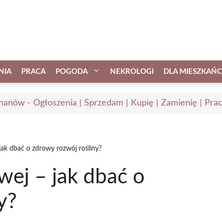
NIA
PRACA
POGODA
NEKROLOGI
DLA MIESZKAŃ
hanów - Ogłoszenia | Sprzedam | Kupię | Zamienię | Pra
ak dbać o zdrowy rozwój rośliny?
ej – jak dbać o
y?