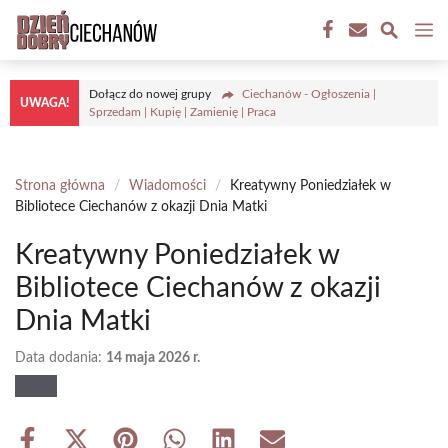
Przejdź
M
do
treści
Dołącz do nowej grupy
Ciechanów - Ogłoszenia |
UWAGA!
Sprzedam | Kupię | Zamienię | Praca
Strona główna
/
Wiadomości
/
Kreatywny Poniedziałek w
Bibliotece Ciechanów z okazji Dnia Matki
Kreatywny Poniedziałek w
Bibliotece Ciechanów z okazji
Dnia Matki
Data dodania:
14 maja 2026 r.
Share
Share
Share
Share
Share
Share