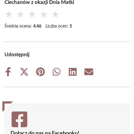
Ciechanów z okazji Dnia Matki
★
★
★
★
★
Średnia ocena:
4.46
Liczba ocen:
5
Udostępnij
Share
Share
Share
Share
Share
Share
on
on
on
on
on
on
Facebook
X
Pinterest
WhatsApp
LinkedIn
Email
(Twitter)
Dołącz do nas na Facebooku!