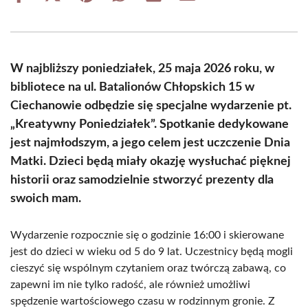
on
on
on
on
on
on
Facebook
X
Pinterest
WhatsApp
LinkedIn
Email
(Twitter)
W najbliższy poniedziałek, 25 maja 2026 roku, w
bibliotece na ul. Batalionów Chłopskich 15 w
Ciechanowie odbędzie się specjalne wydarzenie pt.
„Kreatywny Poniedziałek”. Spotkanie dedykowane
jest najmłodszym, a jego celem jest uczczenie Dnia
Matki. Dzieci będą miały okazję wysłuchać pięknej
historii oraz samodzielnie stworzyć prezenty dla
swoich mam.
Wydarzenie rozpocznie się o godzinie 16:00 i skierowane
jest do dzieci w wieku od 5 do 9 lat. Uczestnicy będą mogli
cieszyć się wspólnym czytaniem oraz twórczą zabawą, co
zapewni im nie tylko radość, ale również umożliwi
spędzenie wartościowego czasu w rodzinnym gronie. Z