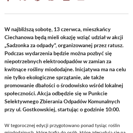
on
on
on
on
on
on
Facebook
X
Pinterest
WhatsApp
LinkedIn
Email
(Twitter)
W najbliższą sobotę, 13 czerwca, mieszkańcy
Ciechanowa będą mieli okazję wziąć udział w akcji
„Sadzonka za odpady”, organizowanej przez ratusz.
Podczas wydarzenia będzie można pozbyć się
niepotrzebnych elektroodpadów w zamian za
kwitnące rośliny miododajne. Inicjatywa ma na celu
nie tylko ekologiczne sprzątanie, ale także
promowanie dbałości o środowisko wśród lokalnej
społeczności. Akcja odbędzie się w Punkcie
Selektywnego Zbierania Odpadów Komunalnych
przy ul. Gostkowskiej, startując o godzinie 10:00.
W tegorocznej edycji przygotowano ponad tysiąc roślin
miododajnych, które trafią do osób, które zdecydują się na