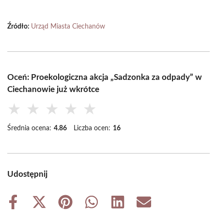
Źródło:
Urząd Miasta Ciechanów
Oceń: Proekologiczna akcja „Sadzonka za odpady” w
Ciechanowie już wkrótce
★
★
★
★
★
Średnia ocena:
4.86
Liczba ocen:
16
Udostępnij
Share
Share
Share
Share
Share
Share
on
on
on
on
on
on