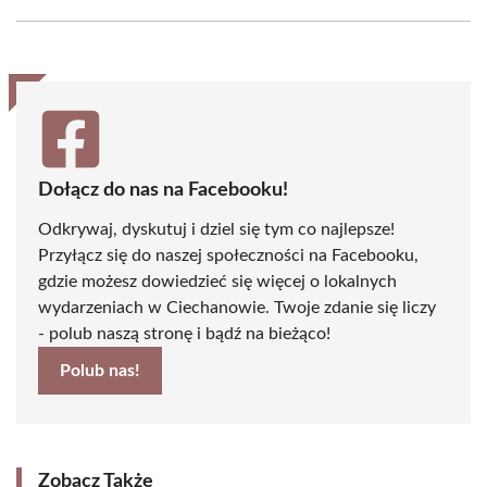
Facebook
X
Pinterest
WhatsApp
LinkedIn
Email
(Twitter)
Dołącz do nas na Facebooku!
Odkrywaj, dyskutuj i dziel się tym co najlepsze!
Przyłącz się do naszej społeczności na Facebooku,
gdzie możesz dowiedzieć się więcej o lokalnych
wydarzeniach w Ciechanowie. Twoje zdanie się liczy
- polub naszą stronę i bądź na bieżąco!
Polub nas!
Zobacz Także