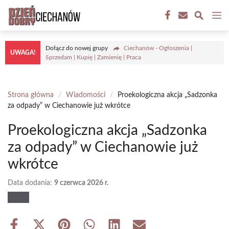
Przejdź
M
do
treści
Dołącz do nowej grupy
Ciechanów - Ogłoszenia |
UWAGA!
Sprzedam | Kupię | Zamienię | Praca
Strona główna
/
Wiadomości
/
Proekologiczna akcja „Sadzonka
za odpady” w Ciechanowie już wkrótce
Proekologiczna akcja „Sadzonka
za odpady” w Ciechanowie już
wkrótce
Data dodania:
9 czerwca 2026 r.
Share
Share
Share
Share
Share
Share