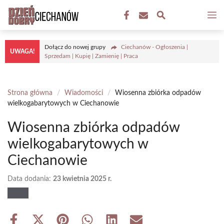
Przejdź
M
do
treści
Dołącz do nowej grupy
Ciechanów - Ogłoszenia |
UWAGA!
Sprzedam | Kupię | Zamienię | Praca
Strona główna
/
Wiadomości
/
Wiosenna zbiórka odpadów
wielkogabarytowych w Ciechanowie
Wiosenna zbiórka odpadów
wielkogabarytowych w
Ciechanowie
Data dodania:
23 kwietnia 2025 r.
Share
Share
Share
Share
Share
Share