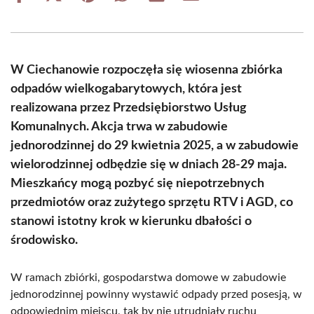
on
on
on
on
on
on
Facebook
X
Pinterest
WhatsApp
LinkedIn
Email
(Twitter)
W Ciechanowie rozpoczęła się wiosenna zbiórka
odpadów wielkogabarytowych, która jest
realizowana przez Przedsiębiorstwo Usług
Komunalnych. Akcja trwa w zabudowie
jednorodzinnej do 29 kwietnia 2025, a w zabudowie
wielorodzinnej odbędzie się w dniach 28-29 maja.
Mieszkańcy mogą pozbyć się niepotrzebnych
przedmiotów oraz zużytego sprzętu RTV i AGD, co
stanowi istotny krok w kierunku dbałości o
środowisko.
W ramach zbiórki, gospodarstwa domowe w zabudowie
jednorodzinnej powinny wystawić odpady przed posesją, w
odpowiednim miejscu, tak by nie utrudniały ruchu