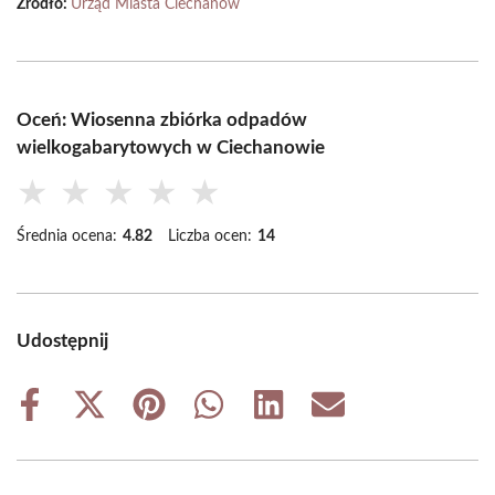
Źródło:
Urząd Miasta Ciechanów
Oceń: Wiosenna zbiórka odpadów
wielkogabarytowych w Ciechanowie
★
★
★
★
★
Średnia ocena:
4.82
Liczba ocen:
14
Udostępnij
Share
Share
Share
Share
Share
Share
on
on
on
on
on
on
Facebook
X
Pinterest
WhatsApp
LinkedIn
Email
(Twitter)