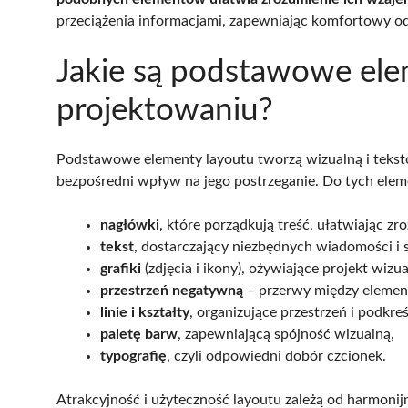
przeciążenia informacjami, zapewniając komfortowy od
Jakie są podstawowe ele
projektowaniu?
Podstawowe elementy layoutu tworzą wizualną i teks
bezpośredni wpływ na jego postrzeganie. Do tych ele
nagłówki
, które porządkują treść, ułatwiając zro
tekst
, dostarczający niezbędnych wiadomości i
grafiki
(zdjęcia i ikony), ożywiające projekt wizua
przestrzeń negatywną
– przerwy między element
linie i kształty
, organizujące przestrzeń i podkre
paletę barw
, zapewniającą spójność wizualną,
typografię
, czyli odpowiedni dobór czcionek.
Atrakcyjność i użyteczność layoutu zależą od harmonij