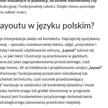
ntów wizualnych w publikacji, na stronie internetowej czy
atrakcyjnej i funkcjonalnej całości. Dzięki niemu powstaje
a odbiór treści.
 layoutu w języku polskim?
go interpretacja zależy od kontekstu. Najczęściej spotykamy
owej – sposobu rozmieszczenia tekstu, zdjęć, przycisków i
tykę i łatwość użytkowania witryny.
„Layout”
odnosi się
u, w jaki tekst i ilustracje są aranżowane w gazetach,
oznaczać plan zagospodarowania przestrzennego, czyli
go terenu. W architekturze i projektowaniu wnętrz
„layout”
ortowej i funkcjonalnej przestrzeni mieszkalnej lub
hemat techniczny, czyli rysunek przedstawiający
u”
ewoluuje w zależności od konkretnej dziedziny i może
nku technicznego lub grafiki stworzonej w programie
i layout jest fundamentem pozytywnego doświadczenia
strategicznego planowania przestrzeni miejskiej.