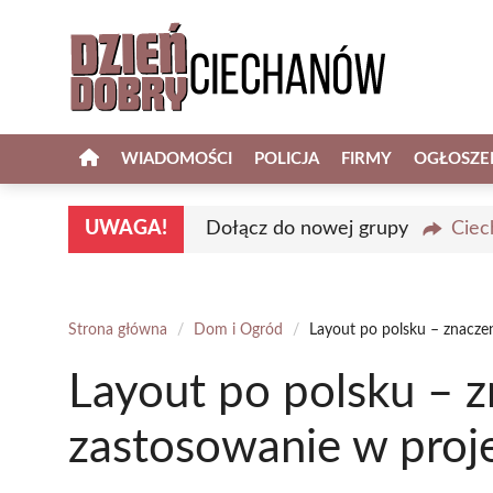
Przejdź
do
treści
WIADOMOŚCI
POLICJA
FIRMY
OGŁOSZE
UWAGA!
Dołącz do nowej grupy
Ciec
Strona główna
/
Dom i Ogród
/
Layout po polsku – znacze
Layout po polsku – z
zastosowanie w proj