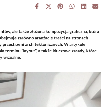
Share
Share
Share
Share
Share
Share
on
on
on
on
on
on
Facebook
X
Pinterest
WhatsApp
LinkedIn
Email
(Twitter)
entów, ale także złożona kompozycja graficzna, która
Obejmuje zarówno aranżację treści na stronach
zy przestrzeni architektonicznych. W artykule
ia terminu "layout", a także kluczowe zasady, które
y wizualne.