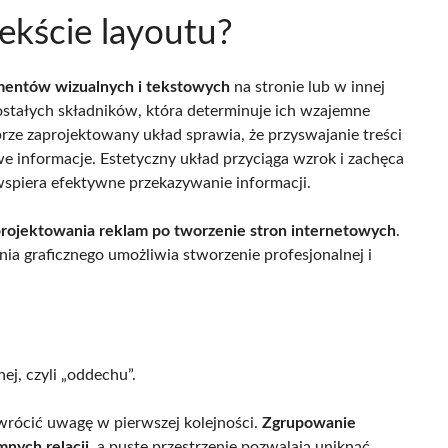
ekście layoutu?
mentów wizualnych i tekstowych
na stronie lub w innej
ozostałych składników, która determinuje ich wzajemne
rze zaprojektowany układ sprawia, że przyswajanie treści
owe informacje. Estetyczny układ przyciąga wzrok i zachęca
wspiera efektywne przekazywanie informacji.
projektowania reklam po tworzenie stron internetowych
.
a graficznego umożliwia stworzenie profesjonalnej i
ej, czyli „oddechu”.
zwrócić uwagę w pierwszej kolejności.
Zgrupowanie
nych relacji
, a puste przestrzenie pozwalają uniknąć