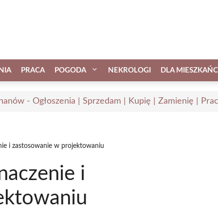
NIA
PRACA
POGODA
NEKROLOGI
DLA MIESZKAŃ
hanów - Ogłoszenia | Sprzedam | Kupię | Zamienię | Pra
nie i zastosowanie w projektowaniu
naczenie i
ektowaniu