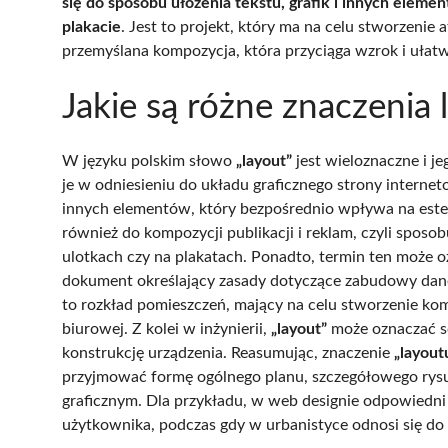
się do sposobu ułożenia tekstu, grafik i innych eleme
plakacie
. Jest to projekt, który ma na celu stworzenie 
przemyślana kompozycja, która przyciąga wzrok i ułatwi
Jakie są różne znaczenia
W języku polskim słowo
„layout”
jest wieloznaczne i je
je w odniesieniu do układu graficznego strony internet
innych elementów, który bezpośrednio wpływa na este
również do kompozycji publikacji i reklam, czyli sposob
ulotkach czy na plakatach. Ponadto, termin ten może 
dokument określający zasady dotyczące zabudowy dane
to rozkład pomieszczeń, mający na celu stworzenie komf
biurowej. Z kolei w inżynierii,
„layout”
może oznaczać sc
konstrukcję urządzenia. Reasumując, znaczenie
„layout
przyjmować formę ogólnego planu, szczegółowego rysu
graficznym. Dla przykładu, w web designie odpowiedn
użytkownika, podczas gdy w urbanistyce odnosi się do 